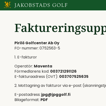
Faktureringsupp
Pirilö Golfcenter Ab Oy
FO-nummer: 0752563-5
1. E-fakturor
Operatör:
Maventa
Förmedlarens kod:
003721291126
E-fakturaadress (OVT):
003707525635
2. Mottagning av fakturor via e-post (skanningstj
E-postadress:
jpg@jpggolf.fi
Bilageformat:
PDF