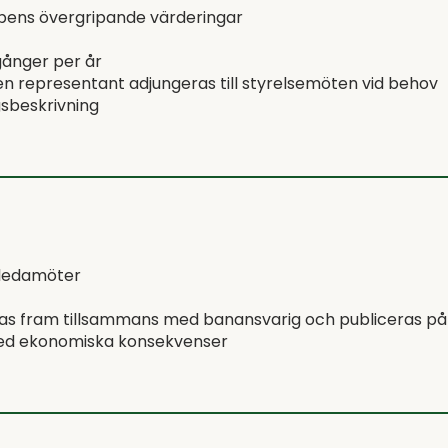
bbens övergripande värderingar
gånger per år
en representant adjungeras till styrelsemöten vid behov
gsbeskrivning
 ledamöter
tas fram tillsammans med banansvarig och publiceras p
med ekonomiska konsekvenser