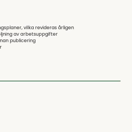
splaner, vilka revideras årligen
ljning av arbetsuppgifter
nnan publicering
r