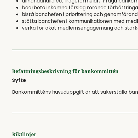
tillhandahålla ett frågeformulär, “Fråga banko
bearbeta inkomna förslag rörande förbättringar
bistå banchefen i prioritering och genomförande
stötta banchefen i kommunikationen med med
verka för ökat medlemsengagemang och stärka f
Befattningsbeskrivning för bankommittén
Syfte
Bankommitténs huvuduppgift är att säkerställa bana
Riktlinjer