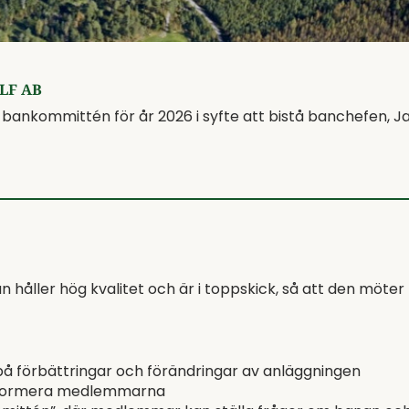
LF AB
ankommittén för år 2026 i syfte att bistå banchefen, Jak
n håller hög kvalitet och är i toppskick, så att den mö
 på förbättringar och förändringar av anläggningen
 informera medlemmarna