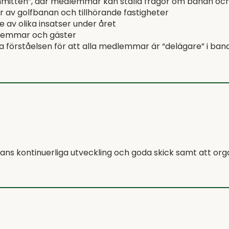
mmittén”, där medlemmar kan ställa frågor om banan och d
 av golfbanan och tillhörande fastigheter
 av olika insatser under året
lemmar och gäster
örståelsen för att alla medlemmar är “delägare” i ban
ns kontinuerliga utveckling och goda skick samt att orga