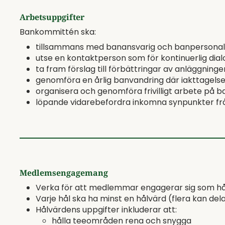
Arbetsuppgifter
Bankommittén ska:
tillsammans med banansvarig och banpersonal årli
utse en kontaktperson som för kontinuerlig dia
ta fram förslag till förbättringar av anläggninge
genomföra en årlig banvandring där iakttagelser
organisera och genomföra frivilligt arbete på 
löpande vidarebefordra inkomna synpunkter frå
Medlemsengagemang
Verka för att medlemmar engagerar sig som h
Varje hål ska ha minst en hålvärd (flera kan del
Hålvärdens uppgifter inkluderar att:
hålla teeområden rena och snygga