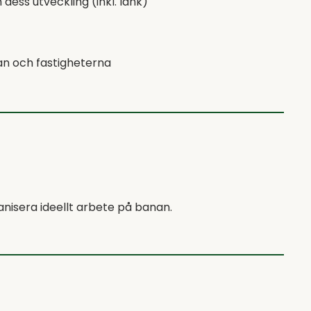
ess utveckling (inkl. länk)
an och fastigheterna
nisera ideellt arbete på banan.