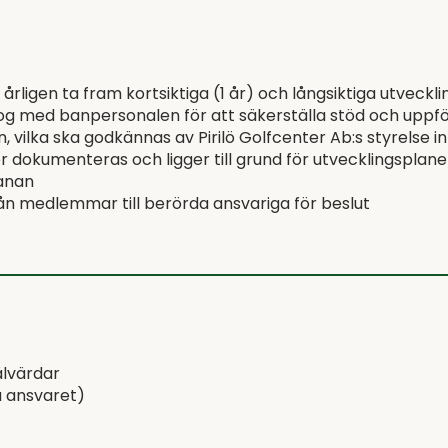
gen ta fram kortsiktiga (1 år) och långsiktiga utveckling
log med banpersonalen för att säkerställa stöd och uppfö
n, vilka ska godkännas av Pirilö Golfcenter Ab:s styrelse i
 dokumenteras och ligger till grund för utvecklingsplane
banan
n medlemmar till berörda ansvariga för beslut
ålvärdar
a ansvaret)