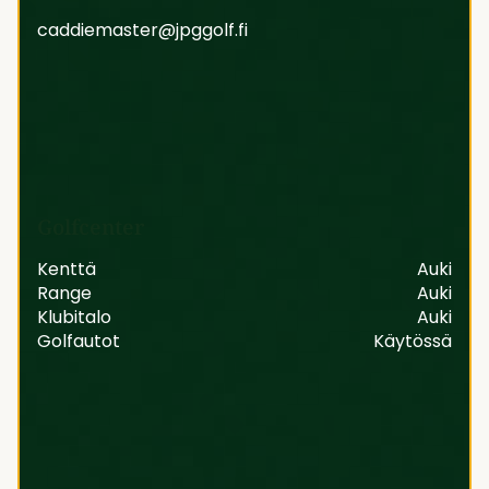
caddiemaster@jpggolf.fi
Golfcenter
Kenttä
Auki
Range
Auki
Klubitalo
Auki
Golfautot
Käytössä