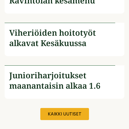
Ravintolan kesämenu
Viheriöiden hoitotyöt
alkavat Kesäkuussa
Junioriharjoitukset
maanantaisin alkaa 1.6
KAIKKI UUTISET