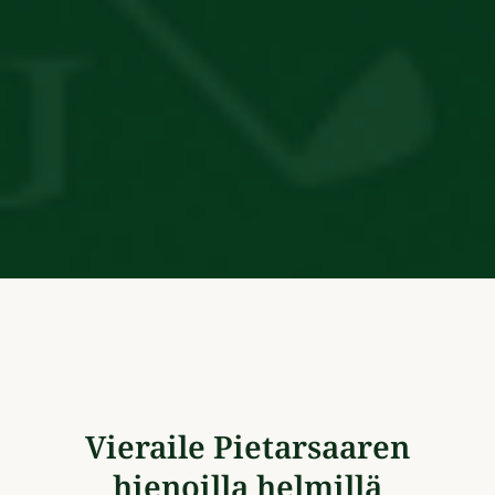
Vieraile Pietarsaaren
hienoilla helmillä