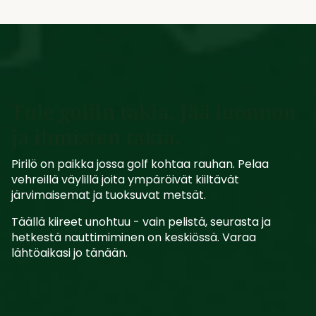
Tule golfin takia. Jää luonnon
ja ihmisten takia.
Pirilö on paikka jossa golf kohtaa rauhan. Pelaa
vehreillä väylillä joita ympäröivät kiiltävät
järvimaisemat ja tuoksuvat metsät.
Täällä kiireet unohtuu - vain pelistä, seurasta ja
hetkestä nauttimiminen on keskiössä. Varaa
lähtöaikasi jo tänään.