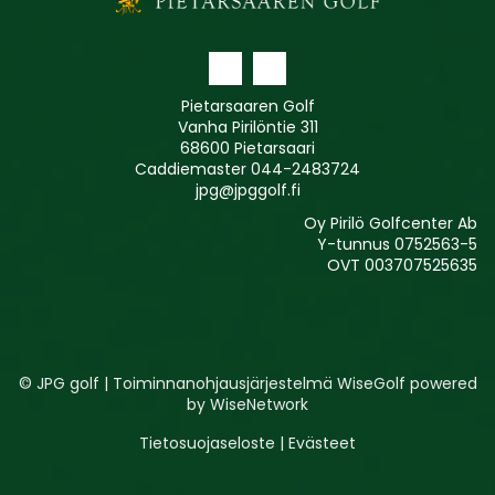
Pietarsaaren Golf
Vanha Pirilöntie 311
68600 Pietarsaari
Caddiemaster
044-2483724
jpg@jpggolf.fi
Oy Pirilö Golfcenter Ab
Y-tunnus 0752563-5
OVT 003707525635
© JPG golf
| Toiminnanohjausjärjestelmä
WiseGolf
powered
by
WiseNetwork
Tietosuojaseloste
|
Evästeet