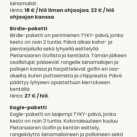
lainamailat.
Hinta:
18 € / hlö ilman ohjaajaa
,
22 € / hlö
ohjaajan kanssa
.
Birdie-paketti
Birdie-paketti on perinteinen TYKY-päivä, jonka
kesto on noin 2 tuntia. Päivä alkaa kahvi- ja
pientarjoilulla sekä lyhyellä esittelyllä
Pietarsaaren Golfista ja kentästä. Tämän jälkeen
osallistujat pääsevät rangelle lainamailojen ja
pallojen kanssa ja harjoittelevat golfin eri osa-
alueita, kuten puttaamista ja chippausta. Päivä
päättyy lyhyeen opastettuun kierrokseen
kentällä.
Hinta:
27 € / hlö
.
Eagle-paketti
Eagle-paketti on laajempi TYKY-päivä, jonka
kesto on noin 3 tuntia. Kokonaisuuteen kuuluu
Pietarsaaren Golfin ja kentän esittely,
rangekäyttö lainamailoineen ja palloineen sekä