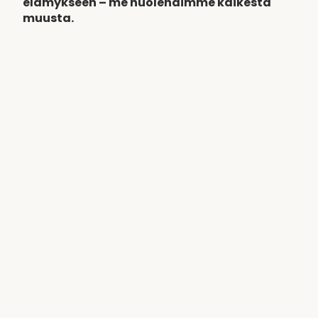
elämykseen – me huolehdimme kaikesta
muusta.