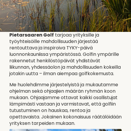
Pietarsaaren Golf
tarjoaa yrityksille ja
työyhteisöille mahdollisuuden järjestää
rentouttava ja inspiroiva TYKY-päivä
luonnonkauniissa ympäristössä. Golfin ympärille
rakennetut henkilöstöpäivät yhdistävät
liikunnan, yhdessäolon ja mahdollisuuden kokeilla
jotakin uutta – ilman aiempaa golfkokemusta.
Me huolehdimme järjestelyistä ja mukautamme
ohjelman sekä ohjaajien määrän ryhmän koon
mukaan. Ohjaajamme ottavat kaikki osallistujat
lämpimästi vastaan ja varmistavat, että golfiin
tutustuminen on hauskaa, rentoa ja
opettavaista. Jokainen kokonaisuus räätälöidään
yrityksen tarpeiden mukaan.