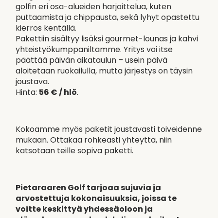
golfin eri osa-alueiden harjoittelua, kuten
puttaamista ja chippausta, sekä lyhyt opastettu
kierros kentällä.
Pakettiin sisältyy lisäksi gourmet-lounas ja kahvi
yhteistyökumppaniltamme. Yritys voi itse
päättää päivän aikataulun – usein päivä
aloitetaan ruokailulla, mutta järjestys on täysin
joustava.
Hinta:
56 € / hlö
.
Kokoamme myös paketit joustavasti toiveidenne
mukaan. Ottakaa rohkeasti yhteyttä, niin
katsotaan teille sopiva paketti.
Pietaraaren Golf tarjoaa sujuvia ja
arvostettuja kokonaisuuksia, joissa te
voitte keskittyä yhdessäoloon ja