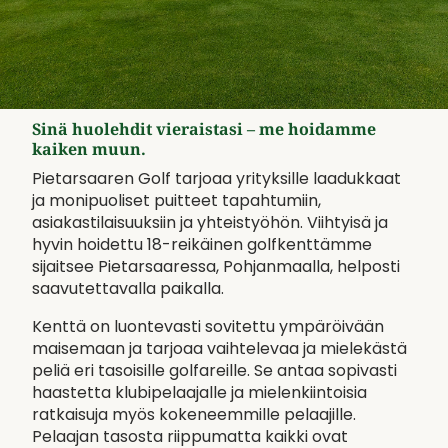
Sinä huolehdit vieraistasi – me hoidamme
kaiken muun.
Pietarsaaren Golf tarjoaa yrityksille laadukkaat
ja monipuoliset puitteet tapahtumiin,
asiakastilaisuuksiin ja yhteistyöhön. Viihtyisä ja
hyvin hoidettu 18-reikäinen golfkenttämme
sijaitsee Pietarsaaressa, Pohjanmaalla, helposti
saavutettavalla paikalla.
Kenttä on luontevasti sovitettu ympäröivään
maisemaan ja tarjoaa vaihtelevaa ja mielekästä
peliä eri tasoisille golfareille. Se antaa sopivasti
haastetta klubipelaajalle ja mielenkiintoisia
ratkaisuja myös kokeneemmille pelaajille.
Pelaajan tasosta riippumatta kaikki ovat