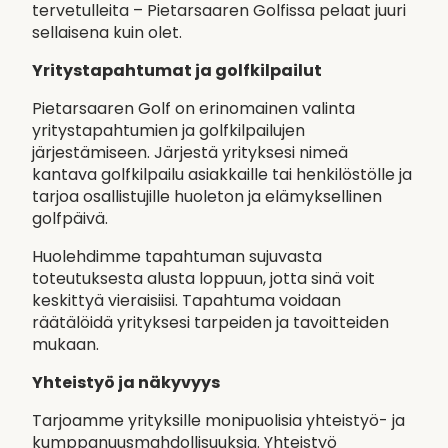
tervetulleita – Pietarsaaren Golfissa pelaat juuri
sellaisena kuin olet.
Yritystapahtumat ja golfkilpailut
Pietarsaaren Golf on erinomainen valinta
yritystapahtumien ja golfkilpailujen
järjestämiseen. Järjestä yrityksesi nimeä
kantava golfkilpailu asiakkaille tai henkilöstölle ja
tarjoa osallistujille huoleton ja elämyksellinen
golfpäivä.
Huolehdimme tapahtuman sujuvasta
toteutuksesta alusta loppuun, jotta sinä voit
keskittyä vieraisiisi. Tapahtuma voidaan
räätälöidä yrityksesi tarpeiden ja tavoitteiden
mukaan.
Yhteistyö ja näkyvyys
Tarjoamme yrityksille monipuolisia yhteistyö- ja
kumppanuusmahdollisuuksia. Yhteistyö