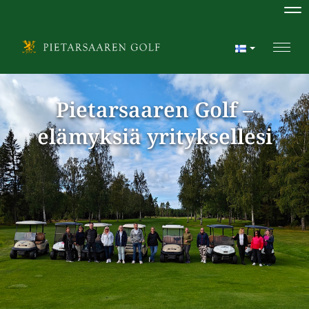
Na
Navi
Pietarsaaren Golf –
elämyksiä yrityksellesi