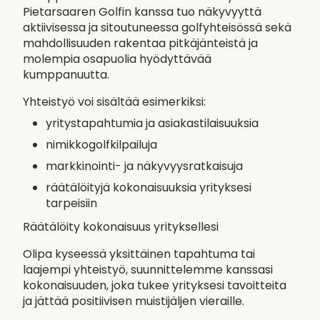
Pietarsaaren Golfin kanssa tuo näkyvyyttä
aktiivisessa ja sitoutuneessa golfyhteisössä sekä
mahdollisuuden rakentaa pitkäjänteistä ja
molempia osapuolia hyödyttävää
kumppanuutta.
Yhteistyö voi sisältää esimerkiksi:
yritystapahtumia ja asiakastilaisuuksia
nimikkogolfkilpailuja
markkinointi- ja näkyvyysratkaisuja
räätälöityjä kokonaisuuksia yrityksesi
tarpeisiin
Räätälöity kokonaisuus yrityksellesi
Olipa kyseessä yksittäinen tapahtuma tai
laajempi yhteistyö, suunnittelemme kanssasi
kokonaisuuden, joka tukee yrityksesi tavoitteita
ja jättää positiivisen muistijäljen vieraille.