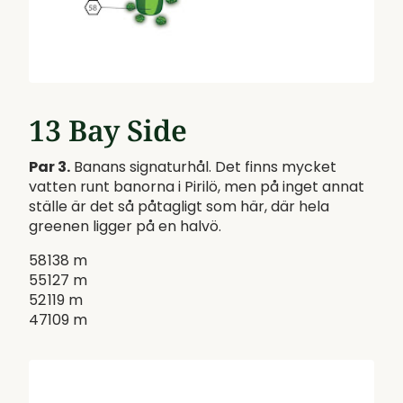
13 Bay Side
Par 3.
Banans signaturhål. Det finns mycket
vatten runt banorna i Pirilö, men på inget annat
ställe är det så påtagligt som här, där hela
greenen ligger på en halvö.
58
138 m
55
127 m
52
119 m
47
109 m