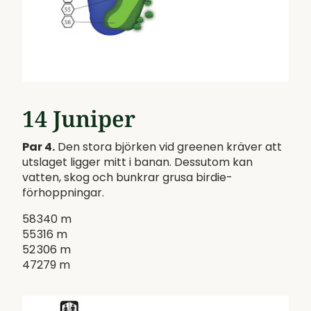
14 Juniper
Par 4.
Den stora björken vid greenen kräver att
utslaget ligger mitt i banan. Dessutom kan
vatten, skog och bunkrar grusa birdie-
förhoppningar.
58
340 m
55
316 m
52
306 m
47
279 m