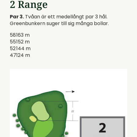
2 Range
Par 3.
Tvåan är ett medellångt par 3 hål.
Greenbunkern suger till sig många bollar.
58
163 m
55
152 m
52
144 m
47
124 m