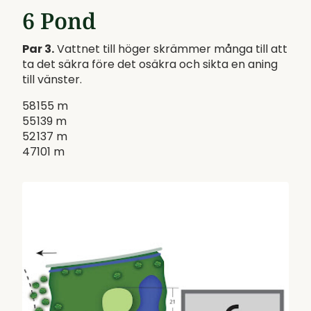
6 Pond
Par 3.
Vattnet till höger skrämmer många till att
ta det säkra före det osäkra och sikta en aning
till vänster.
58
155 m
55
139 m
52
137 m
47
101 m