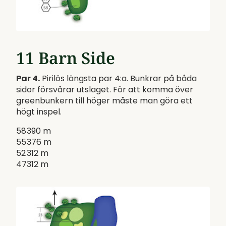
11 Barn Side
Par 4.
Pirilös längsta par 4:a. Bunkrar på båda
sidor försvårar utslaget. För att komma över
greenbunkern till höger måste man göra ett
högt inspel.
58
390 m
55
376 m
52
312 m
47
312 m