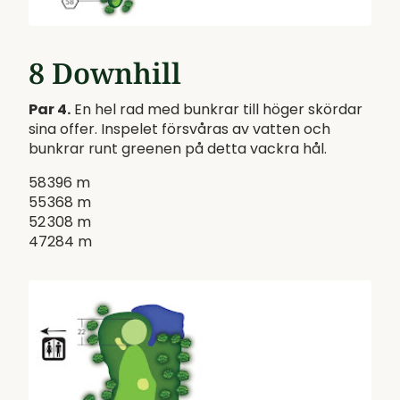
8 Downhill
Par 4.
En hel rad med bunkrar till höger skördar
sina offer. Inspelet försvåras av vatten och
bunkrar runt greenen på detta vackra hål.
58
396 m
55
368 m
52
308 m
47
284 m