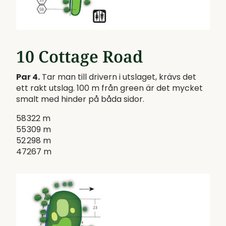
10 Cottage Road
Par 4.
Tar man till drivern i utslaget, krävs det
ett rakt utslag. 100 m från green är det mycket
smalt med hinder på båda sidor.
58
322 m
55
309 m
52
298 m
47
267 m