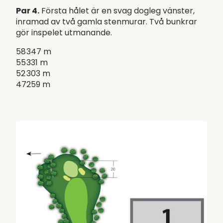
Par 4.
Första hålet är en svag dogleg vänster,
inramad av två gamla stenmurar. Två bunkrar
gör inspelet utmanande.
58
347 m
55
331 m
52
303 m
47
259 m