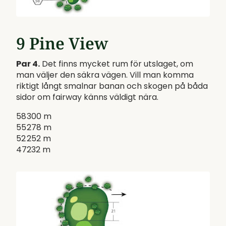
9 Pine View
Par 4.
Det finns mycket rum för utslaget, om
man väljer den säkra vägen. Vill man komma
riktigt långt smalnar banan och skogen på båda
sidor om fairway känns väldigt nära.
58
300 m
55
278 m
52
252 m
47
232 m