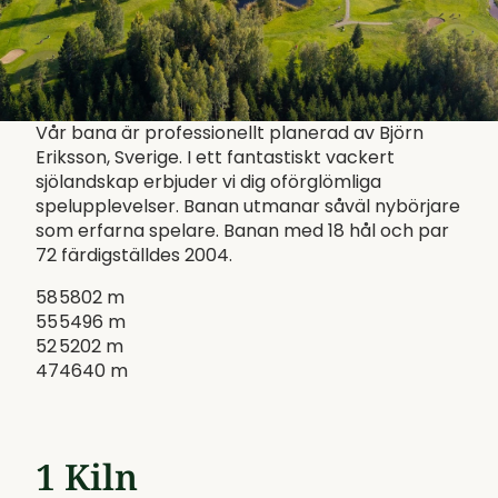
Vår bana är professionellt planerad av Björn
Eriksson, Sverige. I ett fantastiskt vackert
sjölandskap erbjuder vi dig oförglömliga
spelupplevelser. Banan utmanar såväl nybörjare
som erfarna spelare. Banan med 18 hål och par
72 färdigställdes 2004.
58
5802 m
55
5496 m
52
5202 m
47
4640 m
1 Kiln