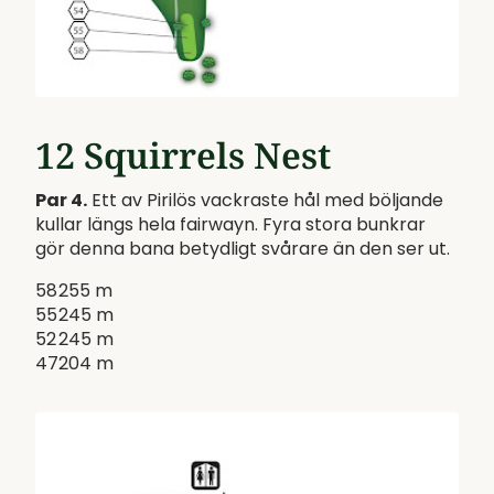
12 Squirrels Nest
Par 4.
Ett av Pirilös vackraste hål med böljande
kullar längs hela fairwayn. Fyra stora bunkrar
gör denna bana betydligt svårare än den ser ut.
58
255 m
55
245 m
52
245 m
47
204 m