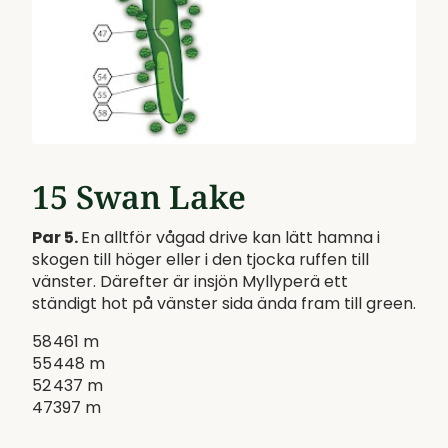
15 Swan Lake
Par 5.
En alltför vågad drive kan lätt hamna i
skogen till höger eller i den tjocka ruffen till
vänster. Därefter är insjön Myllyperä ett
ständigt hot på vänster sida ända fram till green.
58
461 m
55
448 m
52
437 m
47
397 m