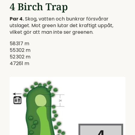
4 Birch Trap
Par 4.
Skog, vatten och bunkrar försvårar
utslaget. Mot green lutar det kraftigt uppåt,
vilket gör att man inte ser greenen.
58
317 m
55
302 m
52
302 m
47
261 m