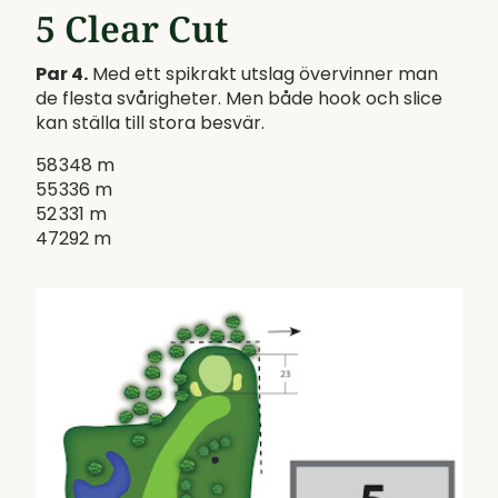
5 Clear Cut
Par 4.
Med ett spikrakt utslag övervinner man
de flesta svårigheter. Men både hook och slice
kan ställa till stora besvär.
58
348 m
55
336 m
52
331 m
47
292 m