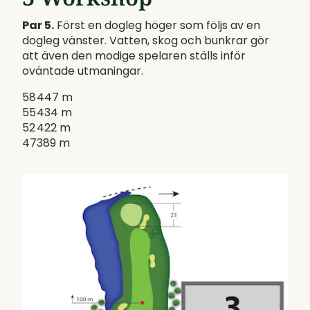
Par 5.
Först en dogleg höger som följs av en
dogleg vänster. Vatten, skog och bunkrar gör
att även den modige spelaren ställs inför
oväntade utmaningar.
58
447 m
55
434 m
52
422 m
47
389 m