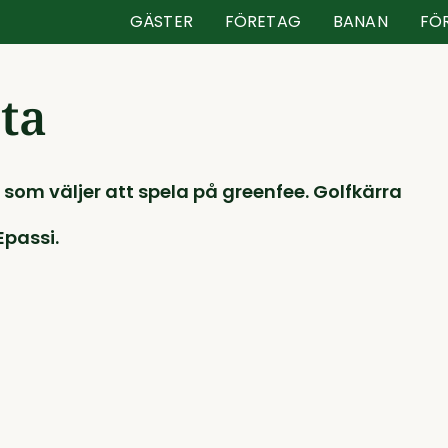
GÄSTER
FÖRETAG
BANAN
FÖ
sta
 som väljer att spela på greenfee. Golfkärra
Epassi.