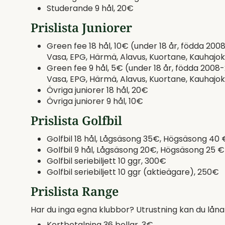
Studerande 9 hål, 20€
Prislista Juniorer
Green fee 18 hål, 10€ (under 18 år, födda 20
Vasa, EPG, Härmä, Alavus, Kuortane, Kauhajoki
Green fee 9 hål, 5€ (under 18 år, födda 2008
Vasa, EPG, Härmä, Alavus, Kuortane, Kauhajoki
Övriga juniorer 18 hål, 20€
Övriga juniorer 9 hål, 10€
Prislista Golfbil
Golfbil 18 hål, Lågsäsong 35€, Högsäsong 40 
Golfbil 9 hål, Lågsäsong 20€, Högsäsong 25 €
Golfbil seriebiljett 10 ggr, 300€
Golfbil seriebiljett 10 ggr (aktieägare), 250€
Prislista Range
Har du inga egna klubbor? Utrustning kan du låna 
Kortbetalning 36 bollar, 3€