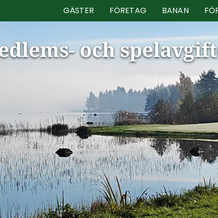
GÄSTER
FÖRETAG
BANAN
FÖ
edlems- och spelavgift