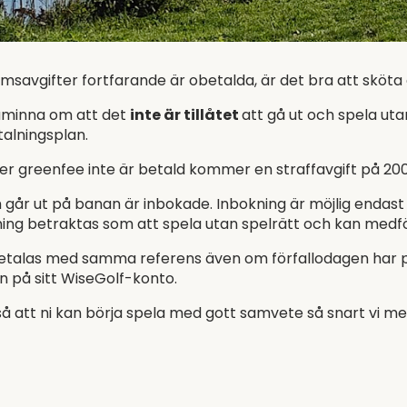
msavgifter fortfarande är obetalda, är det bra att sköta 
påminna om att det
inte är tillåtet
att gå ut och spela ut
talningsplan.
er greenfee inte är betald kommer en straffavgift på 2
 går ut på banan är inbokade. Inbokning är möjlig endast 
ning betraktas som att spela utan spelrätt och kan medf
betalas med samma referens även om förfallodagen har pa
n på sitt WiseGolf-konto.
å att ni kan börja spela med gott samvete så snart vi m