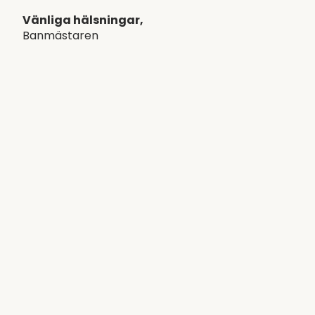
Vänliga hälsningar,
Banmästaren