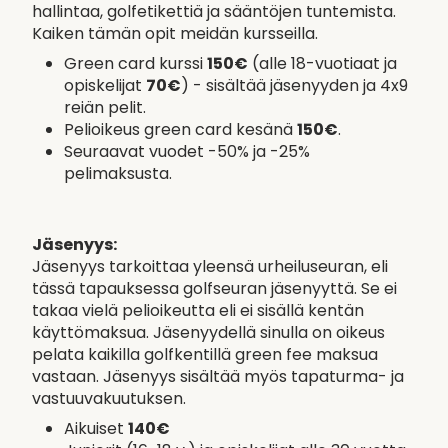
hallintaa, golfetikettiä ja sääntöjen tuntemista.
Kaiken tämän opit meidän kursseilla.
Green card kurssi
150€
(alle 18-vuotiaat ja
opiskelijat
70€
) - sisältää jäsenyyden ja 4x9
reiän pelit.
Pelioikeus green card kesänä
150€
.
Seuraavat vuodet -50% ja -25%
pelimaksusta.
Jäsenyys:
Jäsenyys tarkoittaa yleensä urheiluseuran, eli
tässä tapauksessa golfseuran jäsenyyttä. Se ei
takaa vielä pelioikeutta eli ei sisällä kentän
käyttömaksua. Jäsenyydellä sinulla on oikeus
pelata kaikilla golfkentillä green fee maksua
vastaan. Jäsenyys sisältää myös tapaturma- ja
vastuuvakuutuksen.
Aikuiset
140€