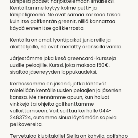
Lähipeliä pääset harjoittelemaan ilmaiseksi.
Kentältämme löytyy kolme putti- ja
lähipeligreeniä. Ne ovat samaa korkeaa tasoa
kuin itse golfkentän greenit, niillä kannattaa
käydä ennen itse golfkierrosta.
Kentällä on omat lyöntipaikat junioreille ja
aloittelijoille, ne ovat merkitty oranssilla värillä.
Järjestämme joka kesä greencard-kursseja
uusille pelaajille. Kurssi, joka maksaa 150€,
sisältää jäseneyyden loppukaudeksi.
Kerhossamme on jäseniä, jotka lähtevät
mielellään kentälle uusien pelaajien ja jäsenien
kanssa. Me riennämme apuun, kun haluat
vinkkejä tai ohjeita golfkenttämme
valloittamiseen. Voit soittaa kerholle 044-
2483724, autamme sinua löytämään sopivia
pelikavereita.
Tervetuloa klubitalolle! Siellä on kahvila, golfshop