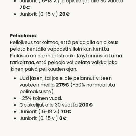
Juniorit (16-18 v.) ja opiskelijat alle 30 vuotta
70€
Juniorit (0-15 v.)
20€
Pelioikeus:
Pelioikeus tarkoittaa, että pelaajalla on oikeus
pelata kentällä vapaasti silloin kun kenttä
Pirilössä on normaalisti auki. Käytännössä tämä
tarkoittaa, että pelaaja voi pelata vaikka joka
ikinen päivä pelikauden ajan.
Uusi jäsen, tai jos ei ole pelannut viiteen
vuoteen meillä
275€
(-50% normaalista
pelimaksusta).
-25% toinen vuosi.
Opiskelijat alle 30 vuotta
200€
Juniorit (16-18 v.)
70€
Juniorit (0-15 v.)
0€