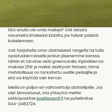
Eikö sinulla ole omia mailoja? Voit lainata
varusteita ilmaiseksi klubilta, jos haluat päästä
kokeilemaan.
Voit harjoitella oma-aloitteisesti rangella tai tulla
opastuskierrokselle jonkun jäsenemme kanssa,
tähän et tarvitse vielä greencardia. Kipinäkierros
maksaa 25€ ja mailat sisältyvät hintaan, tämä
mahdollisuus on tarkoitettu uusille pelaajille ja
sitä voi käyttää vain kerran.
Meillä on paljon eri vaihtoehtoja aloittelijoille. Jos
olet kiinnostunut, ota yhteyttä meihin
sähköpostitse
jpg@jpggolf.fi
tai puhelimitse
044-2483724.