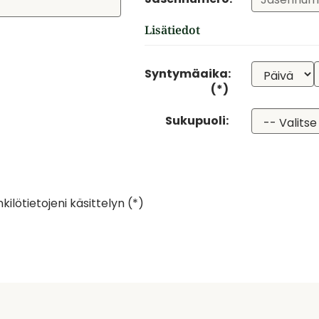
Lisätiedot
Syntymäaika:
(*)
Sukupuoli:
ilötietojeni käsittelyn (*)