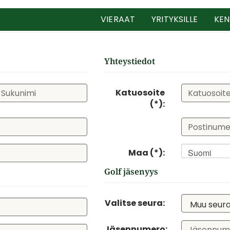
VIERAAT
YRITYKSILLE
KEN
Yhteystiedot
Katuosoite
(*):
Maa (*):
Suomi
Golf jäsenyys
Valitse seura:
Jäsennumero: