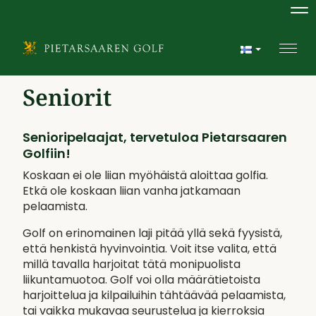
Na
Navi
Seniorit
Senioripelaajat, tervetuloa Pietarsaaren
Golfiin!
Koskaan ei ole liian myöhäistä aloittaa golfia.
Etkä ole koskaan liian vanha jatkamaan
pelaamista.
Golf on erinomainen laji pitää yllä sekä fyysistä,
että henkistä hyvinvointia. Voit itse valita, että
millä tavalla harjoitat tätä monipuolista
liikuntamuotoa. Golf voi olla määrätietoista
harjoittelua ja kilpailuihin tähtäävää pelaamista,
tai vaikka mukavaa seurustelua ja kierroksia