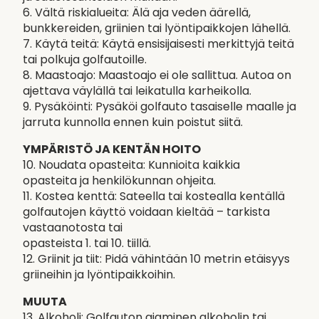
6. Vältä riskialueita: Älä aja veden äärellä,
bunkkereiden, griinien tai lyöntipaikkojen lähellä.
7. Käytä teitä: Käytä ensisijaisesti merkittyjä teitä
tai polkuja golfautoille.
8. Maastoajo: Maastoajo ei ole sallittua. Autoa on
ajettava väylällä tai leikatulla karheikolla.
9. Pysäköinti: Pysäköi golfauto tasaiselle maalle ja
jarruta kunnolla ennen kuin poistut siitä.
YMPÄRISTÖ JA KENTÄN HOITO
10. Noudata opasteita: Kunnioita kaikkia
opasteita ja henkilökunnan ohjeita.
11. Kostea kenttä: Sateella tai kostealla kentällä
golfautojen käyttö voidaan kieltää – tarkista
vastaanotosta tai
opasteista 1. tai 10. tiillä.
12. Griinit ja tiit: Pidä vähintään 10 metrin etäisyys
griineihin ja lyöntipaikkoihin.
MUUTA
13. Alkoholi: Golfauton ajaminen alkoholin tai