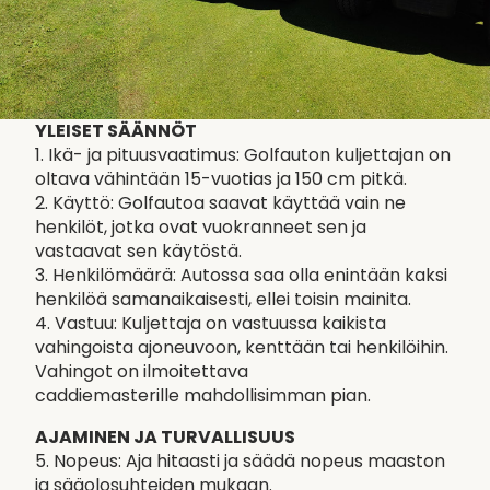
YLEISET SÄÄNNÖT
1. Ikä- ja pituusvaatimus: Golfauton kuljettajan on
oltava vähintään 15-vuotias ja 150 cm pitkä.
2. Käyttö: Golfautoa saavat käyttää vain ne
henkilöt, jotka ovat vuokranneet sen ja
vastaavat sen käytöstä.
3. Henkilömäärä: Autossa saa olla enintään kaksi
henkilöä samanaikaisesti, ellei toisin mainita.
4. Vastuu: Kuljettaja on vastuussa kaikista
vahingoista ajoneuvoon, kenttään tai henkilöihin.
Vahingot on ilmoitettava
caddiemasterille mahdollisimman pian.
AJAMINEN JA TURVALLISUUS
5. Nopeus: Aja hitaasti ja säädä nopeus maaston
ja sääolosuhteiden mukaan.