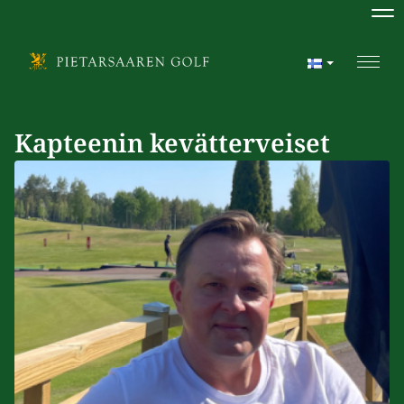
Na
Navi
Kapteenin kevätterveiset