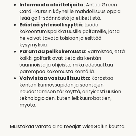
Informoida aloittelijoita:
Antaa Green
Card -kurssin käyneille mahdollisuus oppia
lisää golf-säännöistä ja etikettistä.
Edistää yhteisöllisyyttä:
Luoda
kokoontumispaikka uusille golfareille, jotta
he voivat tavata toisiaan ja esittää
kysymyksiä.
Parantaa pelikokemusta:
Varmistaa, että
kaikki golfarit ovat tietoisia kentän
säännöistä ja ohjeista, mikä edesauttaa
parempaa kokemusta kentällä.
Vahvistaa vastuullisuutta:
Korostaa
kentän kunnossapidon ja sääntöjen
noudattamisen tärkeyttä, erityisesti uusien
teknologioiden, kuten leikkuurobottien,
myötä.
Muistakaa varata aina teeajat WiseGolfin kautta.