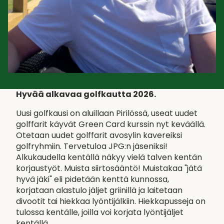
Hyvää alkavaa golfkautta 2026.
Uusi golfkausi on aluillaan Pirilössä, useat uudet
golffarit käyvät Green Card kurssin nyt keväällä.
Otetaan uudet golffarit avosylin kavereiksi
golfryhmiin. Tervetuloa JPG:n jäseniksi!
Alkukaudella kentällä näkyy vielä talven kentän
korjaustyöt. Muista siirtosääntö! Muistakaa "jätä
hyvä jäki" eli pidetään kenttä kunnossa,
korjataan alastulo jäljet griinillä ja laitetaan
divootit tai hiekkaa lyöntijälkiin. Hiekkapusseja on
tulossa kentälle, joilla voi korjata lyöntijäljet
kentällä.