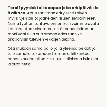
Torolf pyytää talkooapua joka arkipäivä klo
9 alkaen
. Apua tarvitaan erityisesti talven
myrskyjen jäljiltä jääneiden risujen siivoamiseen.
Nämä työt on tehtävä ennen kuin voimme avata
kentän, joten toivomme, että mahdollisimman
moni voisi tulla auttamaan edes tunniksi
arkipäivisin tulevien viikkojen aikana.
Ota mukaan sama pallo, jolla yleensä pelaat, ja
tule samalla tekemään hieman arkiliikuntaa
ennen kauden alkua – tai tule sellaisena kuin olet
ja auta hetki.