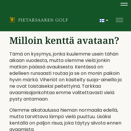
Na
Navi
Milloin kenttä avataan?
Tämä on kysymys, jonka kuulemme usein tähän
aikaan vuodesta, mutta olemme vielä jonkin
matkan päässä avauksesta. Kentässä on
edelleen runsaasti routaa ja se on monin paikoin
hyvin märkä. Viheriöt on käsitelty suoja-aineilla ja
ne ovat toistaiseksi peitettyinä. Tarkkaa
avaamisajankohtaa emme valitettavasti vielä
pysty antamaan.
Olemme aikataulussa hieman normaalia edellä,
mutta tarvittava lämpö vielä puuttuu. Lisäksi
kentällä on paljon risua, joka täytyy siivota ennen
avaamista.