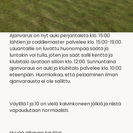
Ajanvarus on nyt auki perjantaista klo. 15:00
lähtien ja caddiemaster palvelee klo. 15:00-19:00.
Lauantaille on luvattu huonompaa säätä ja
luntakin voi tulla, joten jos säät sallii kenttä ja
klubitalo avataan silloin klo. 12:00. Sunnuntaina
ajanvaraus on auki ja klubitalo palvelee klo. 10:00
eteenpäin. Huomioikaa, että pelaaminen ilman
ajanvarausta ei ole sallittu.
Väylillä 1 ja 10 on vielä kaivinkoneen jälkiä ja niistä
vapaudutaan normaalisti.
Hyvää alkavaa kautta!