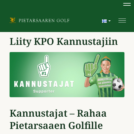
Na
Navi
Liity KPO Kannustajiin
Kannustajat – Rahaa
Pietarsaaen Golfille