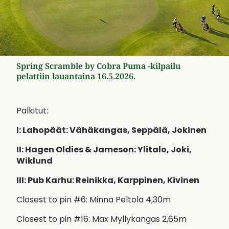
Spring Scramble by Cobra Puma -kilpailu
pelattiin lauantaina 16.5.2026.
Palkitut:
I: Lahopäät: Vähäkangas, Seppälä, Jokinen
II: Hagen Oldies & Jameson: Ylitalo, Joki,
Wiklund
​​​​​​​III: Pub Karhu: Reinikka, Karppinen, Kivinen
Closest to pin #6: Minna Peltola 4,30m
Closest to pin #16: Max Myllykangas 2,65m