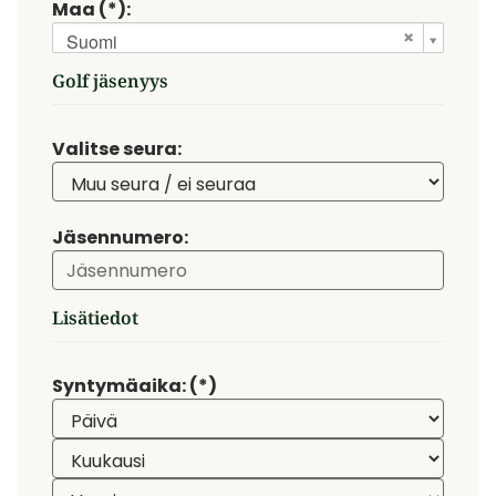
Maa (*):
Suomi
Golf jäsenyys
Valitse seura:
Jäsennumero:
Lisätiedot
Syntymäaika: (*)