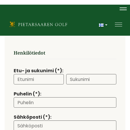
Na
Navi
Henkilötiedot
Etu- ja sukunimi (*):
Puhelin (*):
Sähköposti (*):