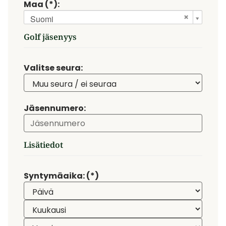
Maa (*):
Suomi
Golf jäsenyys
Valitse seura:
Jäsennumero:
Lisätiedot
Syntymäaika: (*)