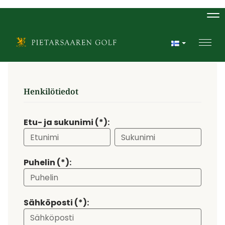
Na
Navi
Henkilötiedot
Etu- ja sukunimi (*):
Puhelin (*):
Sähköposti (*):