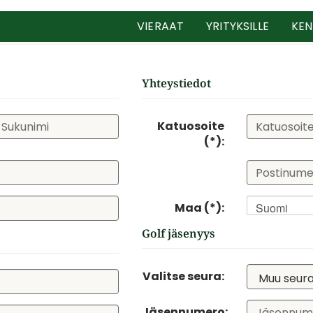
VIERAAT
YRITYKSILLE
KEN
Yhteystiedot
Katuosoite
(*):
Maa (*):
Suomi
Golf jäsenyys
Valitse seura:
Jäsennumero: