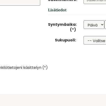
Lisätiedot
Syntymäaika:
(*)
Sukupuoli:
ilötietojeni käsittelyn (*)