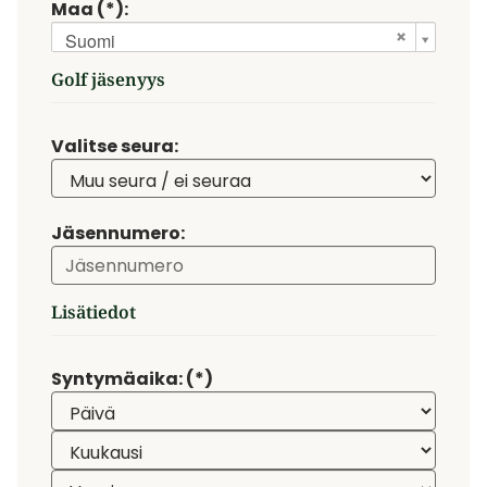
Maa (*):
Suomi
Golf jäsenyys
Valitse seura:
Jäsennumero:
Lisätiedot
Syntymäaika: (*)