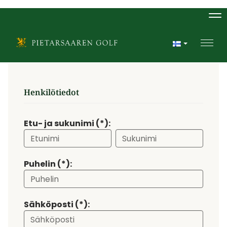
Na
Navi
Henkilötiedot
Etu- ja sukunimi (*):
Puhelin (*):
Sähköposti (*):